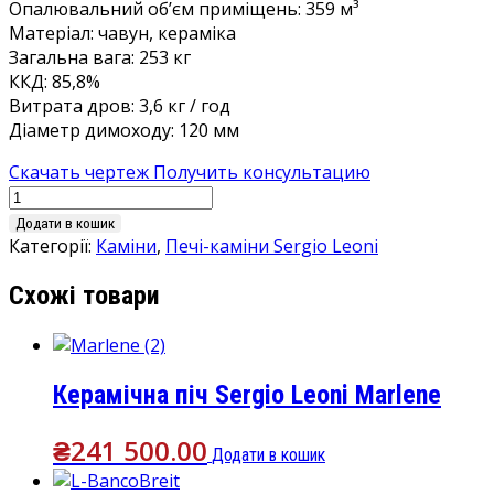
Опалювальний об’єм приміщень: 359 м³
Матеріал: чавун, кераміка
Загальна вага: 253 кг
ККД: 85,8%
Витрата дров: 3,6 кг / год
Діаметр димоходу: 120 мм
Скачать чертеж
Получить консультацию
Керамічна
піч
Додати в кошик
Sergio
Категорії:
Каміни
,
Печі-каміни Sergio Leoni
Leoni
Схожі товари
Corsara
кількість
Керамічна піч Sergio Leoni Marlene
₴
241 500.00
Додати в кошик