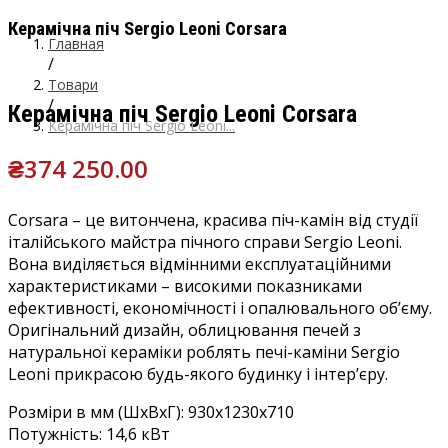
Керамічна піч Sergio Leoni Corsara
Главная
/
Товари
/
Керамічна піч Sergio Leoni Corsara
Керамічна піч Sergio Leoni...
₴
374 250.00
Corsara – це витончена, красива піч-камін від студії
італійського майстра пічного справи Sergio Leoni.
Вона виділяється відмінними експлуатаційними
характеристиками – високими показниками
ефективності, економічності і опалювального об’єму.
Оригінальний дизайн, облицювання печей з
натуральної кераміки роблять печі-каміни Sergio
Leoni прикрасою будь-якого будинку і інтер’єру.
Розміри в мм (ШхВхГ): 930x1230x710
Потужність: 14,6 кВт