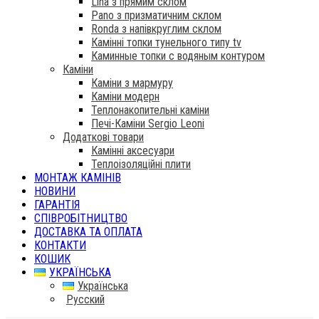
Lina з прямим склом
Pano з призматичним склом
Ronda з напівкруглим склом
Камінні топки тунельного типу tv
Каминные топки с водяным контуром
Каміни
Каміни з мармуру
Каміни модерн
Теплонакопительні каміни
Печі-Каміни Sergio Leoni
Додаткові товари
Камінні аксесуари
Теплоізоляційні плити
МОНТАЖ КАМІНІВ
НОВИНИ
ГАРАНТІЯ
СПІВРОБІТНИЦТВО
ДОСТАВКА ТА ОПЛАТА
КОНТАКТИ
КОШИК
УКРАЇНСЬКА
Українська
Русский