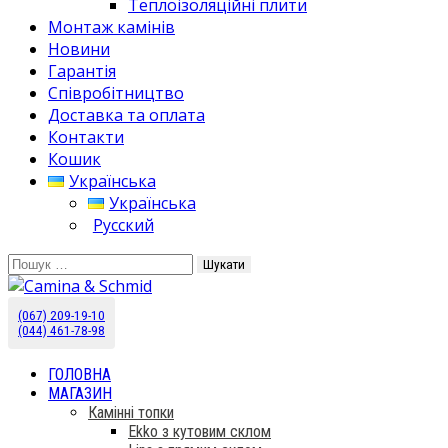
Теплоізоляційні плити
Монтаж камінів
Новини
Гарантія
Співробітництво
Доставка та оплата
Контакти
Кошик
Українська
Українська
Русский
Пошук:
(067) 209-19-10
Камины Schmid купить в Украине. Эксклюзивный
Camina & Schmid
(044) 461-78-98
дистрибьютор.
ГОЛОВНА
МАГАЗИН
Камінні топки
Ekko з кутовим склом