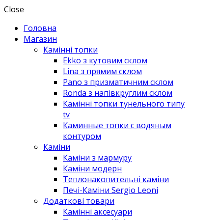
Close
Головна
Магазин
Камінні топки
Ekko з кутовим склом
Lina з прямим склом
Pano з призматичним склом
Ronda з напівкруглим склом
Камінні топки тунельного типу
tv
Каминные топки с водяным
контуром
Каміни
Каміни з мармуру
Каміни модерн
Теплонакопительні каміни
Печі-Каміни Sergio Leoni
Додаткові товари
Камінні аксесуари