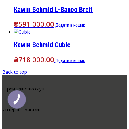
Камін Schmid L-Banco Breit
₴
591 000.00
Додати в кошик
Камін Schmid Cubic
₴
718 000.00
Додати в кошик
Back to top
Cтроительство саун
Интернет-магазин