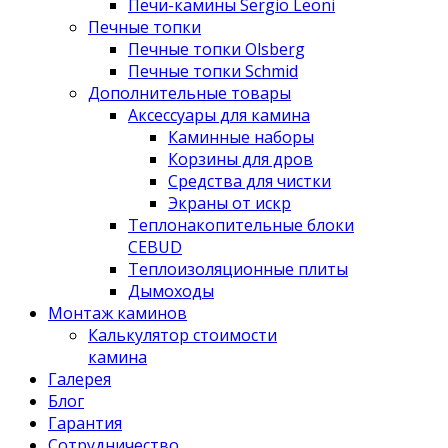
Печи-камины Sergio Leoni
Печные топки
Печные топки Olsberg
Печные топки Schmid
Дополнительные товары
Аксессуары для камина
Каминные наборы
Корзины для дров
Средства для чистки
Экраны от искр
Теплонакопительные блоки
CEBUD
Теплоизоляционные плиты
Дымоходы
Монтаж каминов
Калькулятор стоимости
камина
Галерея
Блог
Гарантия
Сотрудничество