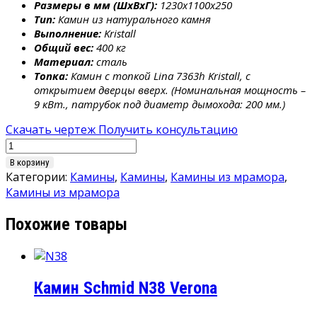
Размеры в мм (ШхВхГ):
1230x1100x250
Тип:
Камин из натурального камня
Выполнение:
Kristall
Общий вес:
400 кг
Материал:
сталь
Топка:
Камин с топкой Lina 7363h Kristall, с
открытием дверцы вверх. (Номинальная мощность –
9 кВт., патрубок под диаметр дымохода: 200 мм.)
Скачать чертеж
Получить консультацию
Количество
товара
В корзину
Камин
Категории:
Камины
,
Камины
,
Камины из мрамора
,
Schmid
Камины из мрамора
N35
Похожие товары
Praga
Камин Schmid N38 Verona