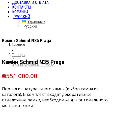
ДОСТАВКА И ОПЛАТА
КОНТАКТЫ
КОРЗИНА
РУССКИЙ
Українська
Русский
Камин Schmid N35 Praga
Главная
/
Товары
/
Камин Schmid N35 Praga
Камин Schmid N35 Praga
₴
551 000.00
Портал из натурального камня (выбор камня из
каталога). В комплект входят декоративные
отделочные рамки, необходимые для оптимального
монтажа топки