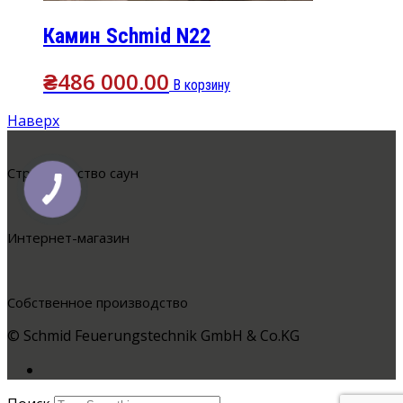
Камин Schmid N22
₴
486 000.00
В корзину
Наверх
Cтроительство саун
Интернет-магазин
Собственное производство
© Schmid Feuerungstechnik GmbH & Co.KG