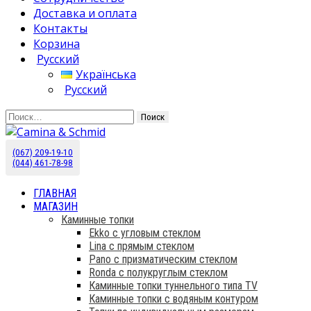
Доставка и оплата
Контакты
Корзина
Русский
Українська
Русский
Найти:
(067) 209-19-10
Камины Schmid купить в Украине. Эксклюзивный
Camina & Schmid
(044) 461-78-98
дистрибьютор.
ГЛАВНАЯ
МАГАЗИН
Каминные топки
Ekko с угловым стеклом
Lina с прямым стеклом
Pano с призматическим стеклом
Ronda с полукруглым стеклом
Каминные топки туннельного типа TV
Каминные топки с водяным контуром