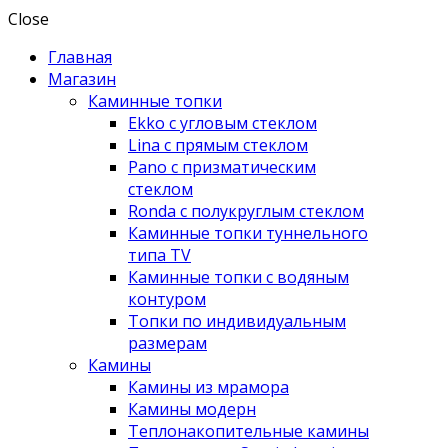
Close
Главная
Магазин
Каминные топки
Ekko с угловым стеклом
Lina с прямым стеклом
Pano с призматическим
стеклом
Ronda с полукруглым стеклом
Каминные топки туннельного
типа TV
Каминные топки с водяным
контуром
Топки по индивидуальным
размерам
Камины
Камины из мрамора
Камины модерн
Теплонакопительные камины