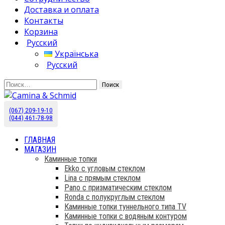
Доставка и оплата
Контакты
Корзина
Русский
Українська
Русский
Найти:
(067) 209-19-10
Камины Schmid купить в Украине. Эксклюзивный
Camina & Schmid
(044) 461-78-98
дистрибьютор.
ГЛАВНАЯ
МАГАЗИН
Каминные топки
Ekko с угловым стеклом
Lina с прямым стеклом
Pano с призматическим стеклом
Ronda с полукруглым стеклом
Каминные топки туннельного типа TV
Каминные топки с водяным контуром