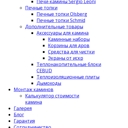
Печи-камины Sergio Leoni
Печные топки
Печные топки Olsberg
Печные топки Schmid
Дополнительные товары
Аксессуары для камина
Каминные наборы
Корзины для дров
Средства для чистки
Экраны от искр
Теплонакопительные блоки
CEBUD
Теплоизоляционные плиты
Дымоходы
Монтаж каминов
Калькулятор стоимости
камина
Галерея
Блог
Гарантия
Сотрудничество