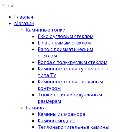
Close
Главная
Магазин
Каминные топки
Ekko с угловым стеклом
Lina с прямым стеклом
Pano с призматическим
стеклом
Ronda с полукруглым стеклом
Каминные топки туннельного
типа TV
Каминные топки с водяным
контуром
Топки по индивидуальным
размерам
Камины
Камины из мрамора
Камины модерн
Теплонакопительные камины