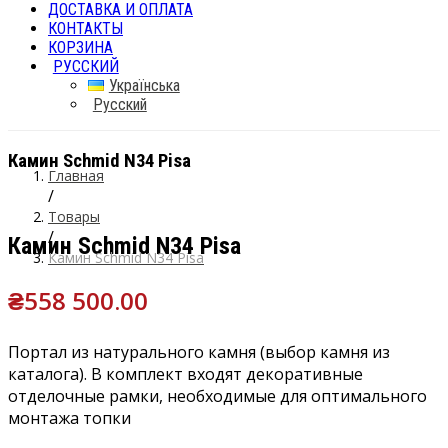
ДОСТАВКА И ОПЛАТА
КОНТАКТЫ
КОРЗИНА
РУССКИЙ
Українська
Русский
Камин Schmid N34 Pisa
Главная
/
Товары
/
Камин Schmid N34 Pisa
Камин Schmid N34 Pisa
₴
558 500.00
Портал из натурального камня (выбор камня из
каталога). В комплект входят декоративные
отделочные рамки, необходимые для оптимального
монтажа топки