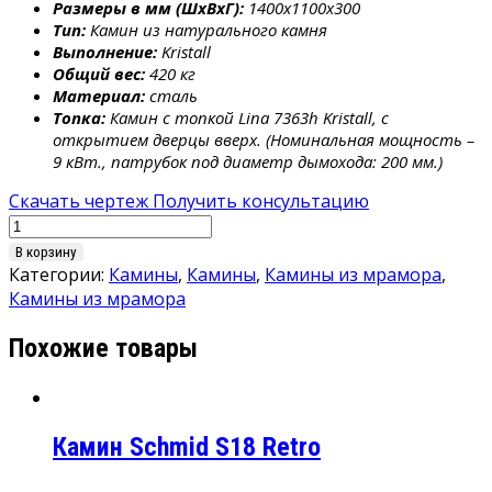
Размеры в мм (ШхВхГ):
1400x1100x300
Тип:
Камин из натурального камня
Выполнение:
Kristall
Общий вес:
420 кг
Материал:
сталь
Топка:
Камин с топкой Lina 7363h Kristall, с
открытием дверцы вверх. (Номинальная мощность –
9 кВт., патрубок под диаметр дымохода: 200 мм.)
Скачать чертеж
Получить консультацию
Количество
товара
В корзину
Камин
Категории:
Камины
,
Камины
,
Камины из мрамора
,
Schmid
Камины из мрамора
N34
Похожие товары
Pisa
Камин Schmid S18 Retro