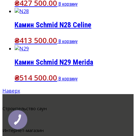
₴
427 500.00
В корзину
Камин Schmid N28 Celine
₴
413 500.00
В корзину
Камин Schmid N29 Merida
₴
514 500.00
В корзину
Наверх
Cтроительство саун
Интернет-магазин