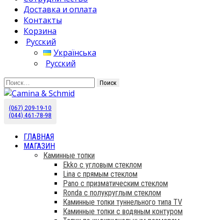
Доставка и оплата
Контакты
Корзина
Русский
Українська
Русский
Найти:
(067) 209-19-10
Камины Schmid купить в Украине. Эксклюзивный
Camina & Schmid
(044) 461-78-98
дистрибьютор.
ГЛАВНАЯ
МАГАЗИН
Каминные топки
Ekko с угловым стеклом
Lina с прямым стеклом
Pano с призматическим стеклом
Ronda с полукруглым стеклом
Каминные топки туннельного типа TV
Каминные топки с водяным контуром