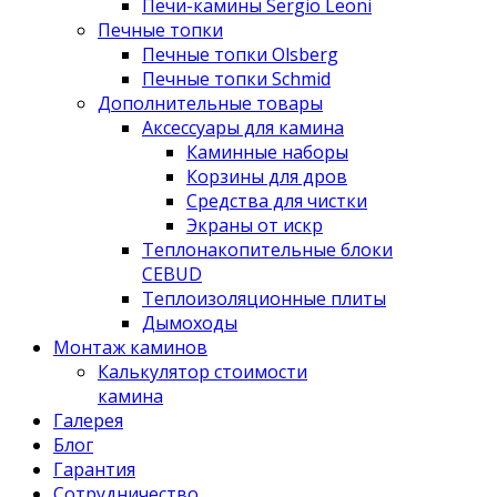
Печи-камины Sergio Leoni
Печные топки
Печные топки Olsberg
Печные топки Schmid
Дополнительные товары
Аксессуары для камина
Каминные наборы
Корзины для дров
Средства для чистки
Экраны от искр
Теплонакопительные блоки
CEBUD
Теплоизоляционные плиты
Дымоходы
Монтаж каминов
Калькулятор стоимости
камина
Галерея
Блог
Гарантия
Сотрудничество