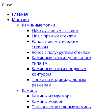
Close
Главная
Магазин
Каминные топки
Ekko с угловым стеклом
Lina с прямым стеклом
Pano с призматическим
стеклом
Ronda с полукруглым стеклом
Каминные топки туннельного
типа TV
Каминные топки с водяным
контуром
Топки по индивидуальным
размерам
Камины
Камины из мрамора
Камины модерн
Теплонакопительные камины