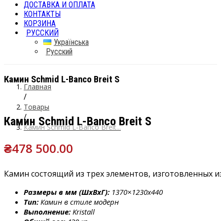
ДОСТАВКА И ОПЛАТА
КОНТАКТЫ
КОРЗИНА
РУССКИЙ
Українська
Русский
Камин Schmid L-Banco Breit S
Главная
/
Товары
/
Камин Schmid L-Banco Breit S
Камин Schmid L-Banco Breit...
₴
478 500.00
Камин состоящий из трех элементов, изготовленных и
Размеры в мм (ШхВхГ):
1370×1230х440
Тип:
Камин в стиле модерн
Выполнение:
Kristall