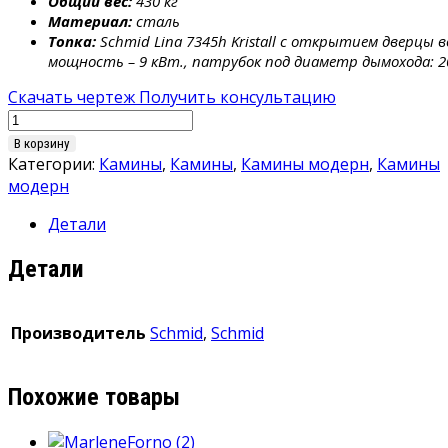
Общий вес:
430 кг
Материал:
сталь
Топка:
Schmid Lina 7345h Kristall с открытием дверцы 
мощность – 9 кВт., патрубок под диаметр дымохода: 20
Скачать чертеж
Получить консультацию
Количество
товара
В корзину
Камин
Категории:
Камины
,
Камины
,
Камины модерн
,
Камины
Schmid
модерн
L-
Детали
Banco
Breit
Детали
S
Производитель
Schmid
,
Schmid
Похожие товары