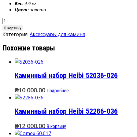
Вес:
4.9 кг
Цвет:
золото
Количество
товара
В корзину
Корзина
Категория:
Аксессуары для камина
для
Похожие товары
дров
Comex
10.049
Каминный набор Heibi 52036-026
₴
10 000.00
Подробнее
Каминный набор Heibi 52286-036
₴
12 000.00
В корзину