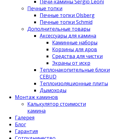
Печи-камины Sergio Leoni
Печные топки
Печные топки Olsberg
Печные топки Schmid
Дополнительные товары
Аксессуары для камина
Каминные наборы
Корзины для дров
Средства для чистки
Экраны от искр
Теплонакопительные блоки
CEBUD
Теплоизоляционные плиты
Дымоходы
Монтаж каминов
Калькулятор стоимости
камина
Галерея
Блог
Гарантия
Сотрудничество