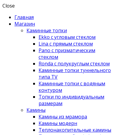
Close
Главная
Магазин
Каминные топки
Ekko с угловым стеклом
Lina с прямым стеклом
Pano с призматическим
стеклом
Ronda с полукруглым стеклом
Каминные топки туннельного
типа TV
Каминные топки с водяным
контуром
Топки по индивидуальным
размерам
Камины
Камины из мрамора
Камины модерн
Теплонакопительные камины