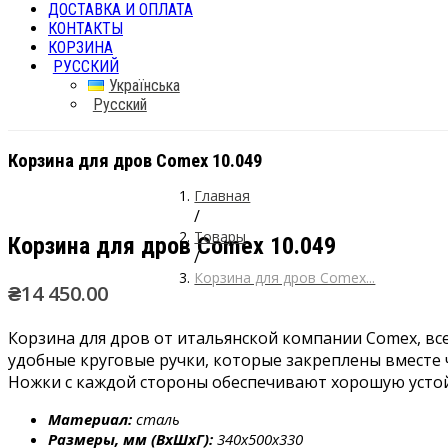
ДОСТАВКА И ОПЛАТА
КОНТАКТЫ
КОРЗИНА
РУССКИЙ
Українська
Русский
Корзина для дров Comex 10.049
Главная
/
Товары
Корзина для дров Comex 10.049
/
Корзина для дров Comex...
₴
14 450.00
Корзина для дров от итальянской компании Comex, вс
удобные круговые ручки, которые закреплены вместе
Ножки с каждой стороны обеспечивают хорошую устой
Материал:
сталь
Размеры, мм (ВхШхГ):
340х500х330