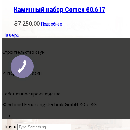
Каминный набор Comex 60.617
₴
7 250.00
Подробнее
Наверх
Cтроительство саун
Интернет-магазин
Собственное производство
© Schmid Feuerungstechnik GmbH & Co.KG
Поиск