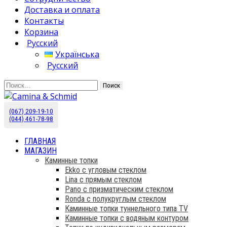
Доставка и оплата
Контакты
Корзина
Русский
Українська
Русский
Найти:
(067) 209-19-10
Камины Schmid купить в Украине. Эксклюзивный дист
Camina & Schmid
(044) 461-78-98
ГЛАВНАЯ
МАГАЗИН
Каминные топки
Ekko с угловым стеклом
Lina с прямым стеклом
Pano с призматическим стеклом
Ronda с полукруглым стеклом
Каминные топки туннельного типа TV
Каминные топки с водяным контуром