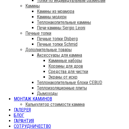
Топки по индивидуальным размерам
Камины
Камины из мрамора
Камины модерн
Теплонакопительные камины
Печи-камины Sergio Leoni
Печные топки
Печные топки Olsberg
Печные топки Schmid
Дополнительные товары
Аксессуары для камина
Каминные наборы
Корзины для дров
Средства для чистки
Экраны от искр
Теплонакопительные блоки CEBUD
Теплоизоляционные плиты
Дымоходы
МОНТАЖ КАМИНОВ
Калькулятор стоимости камина
ГАЛЕРЕЯ
БЛОГ
ГАРАНТИЯ
СОТРУДНИЧЕСТВО