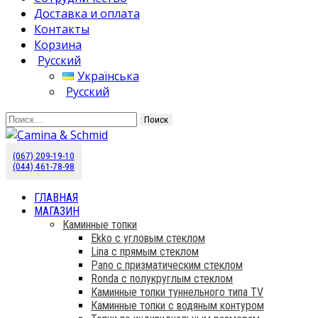
Доставка и оплата
Контакты
Корзина
Русский
Українська
Русский
Найти:
(067) 209-19-10
Камины Schmid купить в Украине. Эксклюзивный
Camina & Schmid
(044) 461-78-98
дистрибьютор.
ГЛАВНАЯ
МАГАЗИН
Каминные топки
Ekko с угловым стеклом
Lina с прямым стеклом
Pano с призматическим стеклом
Ronda с полукруглым стеклом
Каминные топки туннельного типа TV
Каминные топки с водяным контуром