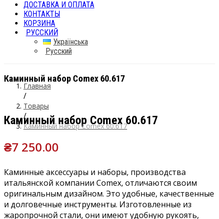
ДОСТАВКА И ОПЛАТА
КОНТАКТЫ
КОРЗИНА
РУССКИЙ
Українська
Русский
Каминный набор Comex 60.617
Главная
/
Товары
/
Каминный набор Comex 60.617
Каминный набор Comex 60.617
₴
7 250.00
Каминные аксессуары и наборы, производства
итальянской компании Comex, отличаются своим
оригинальным дизайном. Это удобные, качественные
и долговечные инструменты. Изготовленные из
жаропрочной стали, они имеют удобную рукоять,