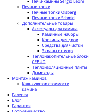
Печи-камины Sergio Leoni
Печные топки
Печные топки Olsberg
Печные топки Schmid
Дополнительные товары
Аксессуары для камина
Каминные наборы
Корзины для дров
Средства для чистки
Экраны от искр
Теплонакопительные блоки
CEBUD
Теплоизоляционные плиты
Дымоходы
Монтаж каминов
Калькулятор стоимости
камина
Галерея
Блог
Гарантия
Сотрудничество