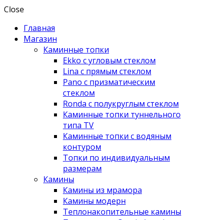
Close
Главная
Магазин
Каминные топки
Ekko с угловым стеклом
Lina с прямым стеклом
Pano с призматическим
стеклом
Ronda с полукруглым стеклом
Каминные топки туннельного
типа TV
Каминные топки с водяным
контуром
Топки по индивидуальным
размерам
Камины
Камины из мрамора
Камины модерн
Теплонакопительные камины