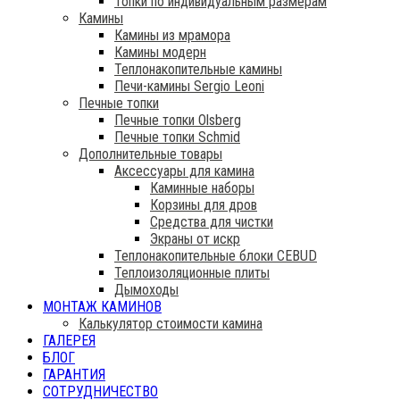
Топки по индивидуальным размерам
Камины
Камины из мрамора
Камины модерн
Теплонакопительные камины
Печи-камины Sergio Leoni
Печные топки
Печные топки Olsberg
Печные топки Schmid
Дополнительные товары
Аксессуары для камина
Каминные наборы
Корзины для дров
Средства для чистки
Экраны от искр
Теплонакопительные блоки CEBUD
Теплоизоляционные плиты
Дымоходы
МОНТАЖ КАМИНОВ
Калькулятор стоимости камина
ГАЛЕРЕЯ
БЛОГ
ГАРАНТИЯ
СОТРУДНИЧЕСТВО