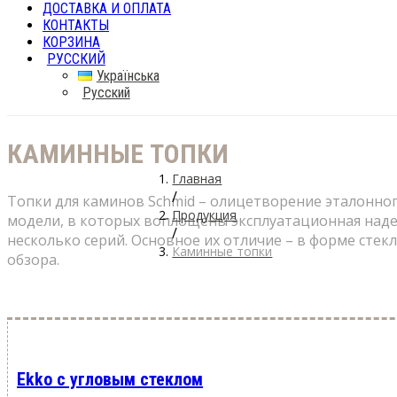
ДОСТАВКА И ОПЛАТА
КОНТАКТЫ
КОРЗИНА
РУССКИЙ
Українська
Русский
КАМИННЫЕ ТОПКИ
Главная
/
Топки для каминов Schmid – олицетворение эталонно
Продукция
модели, в которых воплощены эксплуатационная наде
/
несколько серий. Основное их отличие – в форме стек
Каминные топки
обзора.
Ekko с угловым стеклом