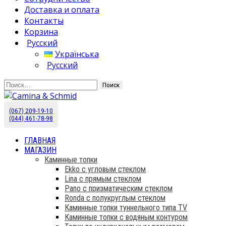
Доставка и оплата
Контакты
Корзина
Русский
Українська
Русский
Найти:
(067) 209-19-10
Камины Schmid купить в Украине. Эксклюзивный дист
Camina & Schmid
(044) 461-78-98
ГЛАВНАЯ
МАГАЗИН
Каминные топки
Ekko с угловым стеклом
Lina с прямым стеклом
Pano с призматическим стеклом
Ronda с полукруглым стеклом
Каминные топки туннельного типа TV
Каминные топки с водяным контуром