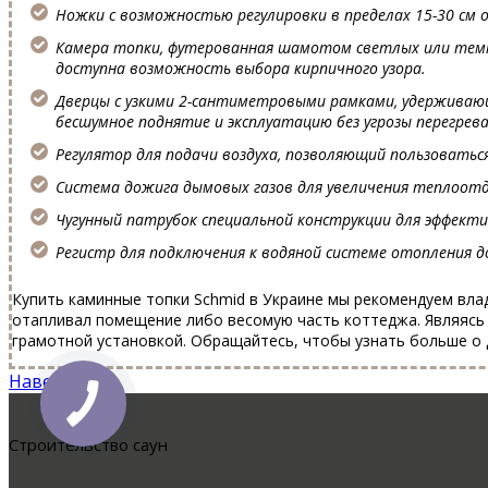
Ножки с возможностью регулировки в пределах 15-30 см 
Камера топки, футерованная шамотом светлых или темны
доступна возможность выбора кирпичного узора.
Дверцы с узкими 2-сантиметровыми рамками, удерживающ
бесшумное поднятие и эксплуатацию без угрозы перегрев
Регулятор для подачи воздуха, позволяющий пользоватьс
Система дожига дымовых газов для увеличения теплоотда
Чугунный патрубок специальной конструкции для эффекти
Регистр для подключения к водяной системе отопления д
Купить каминные топки Schmid в Украине мы рекомендуем вл
отапливал помещение либо весомую часть коттеджа. Являясь 
грамотной установкой. Обращайтесь, чтобы узнать больше о 
Наверх
Cтроительство саун