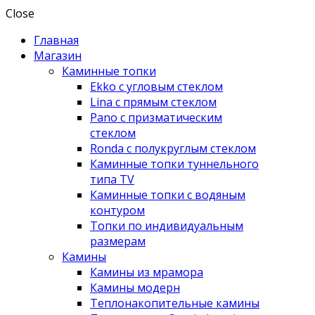
Close
Главная
Магазин
Каминные топки
Ekko с угловым стеклом
Lina с прямым стеклом
Pano с призматическим
стеклом
Ronda с полукруглым стеклом
Каминные топки туннельного
типа TV
Каминные топки с водяным
контуром
Топки по индивидуальным
размерам
Камины
Камины из мрамора
Камины модерн
Теплонакопительные камины