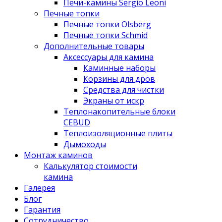
Печи-камины Sergio Leoni
Печные топки
Печные топки Olsberg
Печные топки Schmid
Дополнительные товары
Аксессуары для камина
Каминные наборы
Корзины для дров
Средства для чистки
Экраны от искр
Теплонакопительные блоки
CEBUD
Теплоизоляционные плиты
Дымоходы
Монтаж каминов
Калькулятор стоимости
камина
Галерея
Блог
Гарантия
Сотрудничество